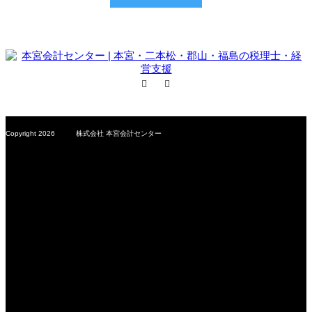
Facebook
RSS
Copyright 2026 株式会社 本宮会計センター
MCS Group – Motomiya Consulting Station –
会計事務所を超えた専門サービス企業
株式会社 本宮会計センター
〒969-1169
福島県本宮市本宮字小原田200-2
TEL：0243-33-5535
FAX：0243-33-4467