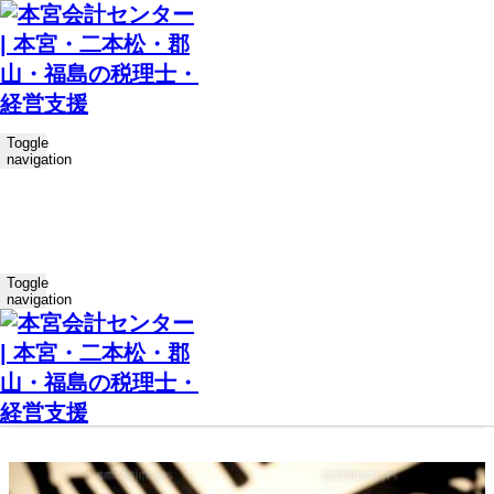
ホーム
過去の記事一覧
Toggle
navigation
2026.4.24
実践経営情報 NEWSWAVE
中小企業省力化投資補助金（一般型）申請増で採択件数は過去
最大規模…
Toggle
navigation
2026.4.10
実践経営情報 NEWSWAVE
「強い経済」総合経済対策を閣議決定物価高対策と中小企業支
援が柱に…