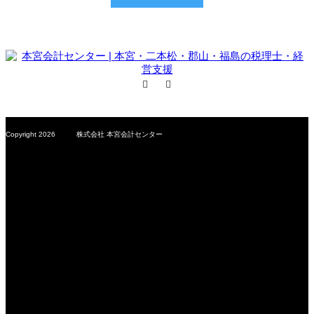
Facebook
RSS
Copyright 2026 株式会社 本宮会計センター
MCS Group – Motomiya Consulting Station –
会計事務所を超えた専門サービス企業
株式会社 本宮会計センター
〒969-1169
福島県本宮市本宮字小原田200-2
TEL：0243-33-5535
FAX：0243-33-4467