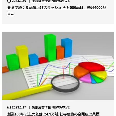
2023.1.30
実践経営情報 NEWSWAVE
春まで続く食品値上げのラッシュ 今月580品目、来月4000品
目…
2023.1.17
実践経営情報 NEWSWAVE
創業100年以上の老舗は4.3万社 社寺建築の金剛組は業歴