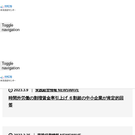
ホーム
過去の記事一覧
Toggle
navigation
2023.3.27
実践経営情報 NEWSWAVE
2022年税関の輸入差止件数公表 ３年連続２万６千件超の高水
準
Toggle
navigation
2023.3.9
実践経営情報 NEWSWAVE
時間外労働の割増賃金率引上げ ６割超の中小企業が肯定的回
答