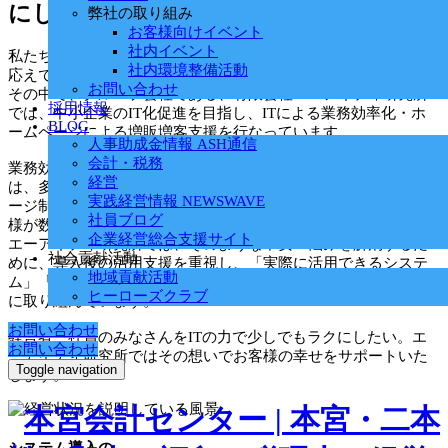
にしたい
弊社の取り組み
お客様向けイベント
社内イベント
私たち本宮会計センターは、ワンストップでお客様の悩みにお
社内環境整備活動
応えできるように努めています。
お問い合わせ
その中で、グループ会社である、有限会社エーアイティ研究所
採用情報
では、中小企業のIT化促進を目指し、ITによる業務効率化・ホ
BLOG
ームページによる増販増客支援を行なっています。
人事助成金情報 ASH通信
会計・税務
業務効率化のためには、IT化の促進が不可欠な現在。私たち
経営
は、多くのお客様のお話をお伺いし、システム開発もホームペ
実践経営情報 NEWSWAVE
ージ制作どちらも納品後の活用支援に不満を持たれているお客
社員ブログ
様が数多くいらっしゃることを痛感しました。
企業経営総合支援サイト
エーアイティ研究所では、そのような不安・悩みを解消するた
社会貢献活動
めに、導入後の活用支援を重視し、「実際に活用できるシステ
地域貢献活動
ム」「売り上げに繋がるホームページ」「導入後の活用研修」
ヒーローズクラブ
に取り組んでいます。
お問い合わせ
経営者・社員のみなさんをITの力で少しでもラクにしたい。エ
お問い合わせ
ーアイティ研究所ではその想いでお客様の幸せをサポートいた
Toggle navigation
します。