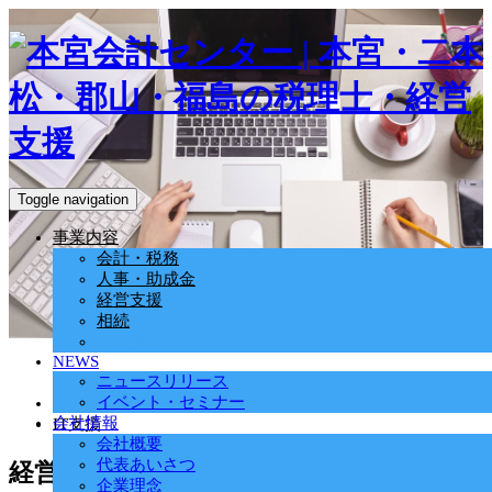
Toggle navigation
事業内容
会計・税務
人事・助成金
経営支援
相続
IT支援
NEWS
ニュースリリース
イベント・セミナー
ホーム
会社情報
IT支援
会社概要
代表あいさつ
経営者・社員のみなさんを少しでもラク
企業理念