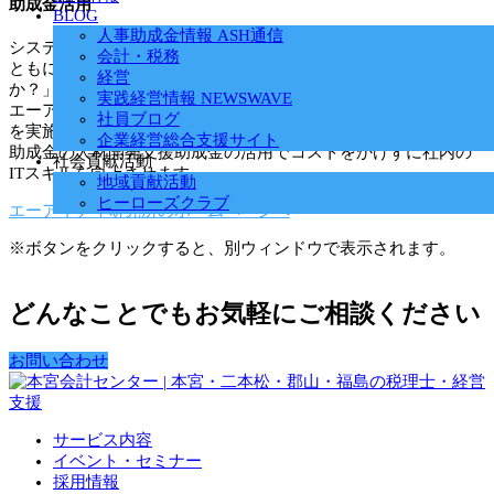
助成金活用
BLOG
人事助成金情報 ASH通信
システムの導入、ホームページの開設。
会計・税務
ともに納品された後に「使いこなせるか？」「活用できる
経営
か？」と行った不安があります。
実践経営情報 NEWSWAVE
エーアイティ研究所では、しっかりと使いこなせるように研修
社員ブログ
を実施しています。
企業経営総合支援サイト
助成金の人材開発支援助成金の活用でコストをかけずに社内の
社会貢献活動
ITスキルを向上させます。
地域貢献活動
ヒーローズクラブ
エーアイティ研究所のホームページへ
※ボタンをクリックすると、別ウィンドウで表示されます。
どんなことでもお気軽にご相談ください
お問い合わせ
サービス内容
イベント・セミナー
採用情報