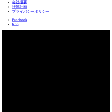
会社概要
行動計画
プライバシーポリシー
Facebook
RSS
Copyright 2026 株式会社 本宮会計センター
MCS Group – Motomiya Consulting Station –
会計事務所を超えた専門サービス企業
株式会社 本宮会計センター
〒969-1169
福島県本宮市本宮字小原田200-2
TEL：0243-33-5535
FAX：0243-33-4467
鈴木正人税理士・行政書士事務所 | 安藤隆幸社会保険労務
士事務所 | 株式会社 ヴィジョン・ナビゲート | 有限会
社 エーアイティ研究所 | 一般社団法人 ふくしま相続FP
センター