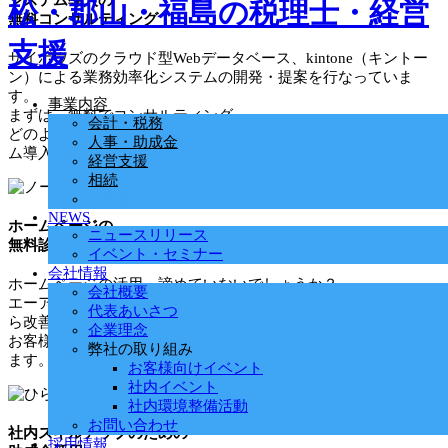
システム導入の
無料コンサルティング
サイボウズのクラウド型Webデータベース、kintone（キントー
ン）による業務効率化システムの開発・提案を行なっていま
す。
事業内容
まずは、無料でコンサルティング。
会計・税務
どのようなことができるの？どんな導入効果があるの？システ
人事・助成金
ム導入に関しての不安にお応えします。
経営支援
相続
IT支援
NEWS
ホームページの
ニュースリリース
無料診断
イベント・セミナー
会社情報
ホームページの活用、諦めていないでしょうか？
会社概要
エーアイティ研究所では、現在のホームページの状況の診断か
代表あいさつ
ら改善のアドバイスまでを無料で行なっています。
企業理念
お客様を呼ぶことのできるホームページの活用の支援をいたし
弊社の取り組み
ます。
お客様向けイベント
社内イベント
社内環境整備活動
お問い合わせ
社内スキルアップのための
採用情報