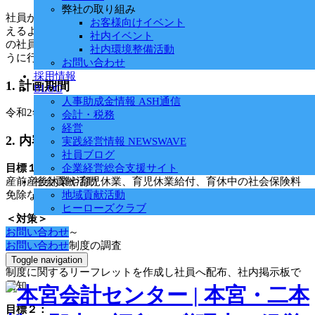
弊社の取り組み
社員が仕事と子育てを両立させることができ、継続就業者が増
お客様向けイベント
えるよう、妊娠･出産･復職時における支援に取り組み、すべて
社内イベント
の社員がその能力を十分に発揮できるようにするため、次のよ
社内環境整備活動
うに行動計画を策定する。
お問い合わせ
採用情報
1. 計画期間
BLOG
人事助成金情報 ASH通信
令和2年4月1日～令和5年3月31日までの3年間
会計・税務
経営
2. 内容
実践経営情報 NEWSWAVE
社員ブログ
目標１：
企業経営総合支援サイト
産前産後休業や育児休業、育児休業給付、育休中の社会保険料
社会貢献活動
免除など制度の周知や情報提供を行う。
地域貢献活動
ヒーローズクラブ
＜対策＞
● 令和2年4月～
お問い合わせ
法に基づく諸制度の調査
お問い合わせ
● 令和2年4月～
Toggle navigation
制度に関するリーフレットを作成し社員へ配布、社内掲示板で
周知
目標２：