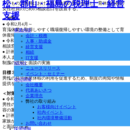
子どもの出生時における育児休業の取得促進と、育休復帰後の
女性社員のための相談窓口を設置する。
＜対策＞
● 令和2月4月～
育児休業を取得しやすく職場復帰しやすい環境の整備として育
事業内容
休復帰支援プランを策定する。
会計・税務
● 令和2年4月～
人事・助成金
相談窓口の設置
経営支援
● 計画期間内随時
相続
本人または家族が子を出産する予定の社員に対しての育児休業
IT支援
制度の説明と面談の実施
NEWS
ニュースリリース
目標３：
イベント・セミナー
男性の育児休業休暇の利用を促進するため、制度の周知や情報
会社情報
提供を行う。
会社概要
代表あいさつ
＜対策＞
企業理念
● 令和2年4月～
弊社の取り組み
男性の育児休業休暇を取得しやすい職場風土作りの為、取組内
お客様向けイベント
容の案内を作成、掲示
社内イベント
● 計画期間内随時
社内環境整備活動
家族が子を出産する予定の社員に対しての育児休業制度の説明
お問い合わせ
と面談の実施
採用情報