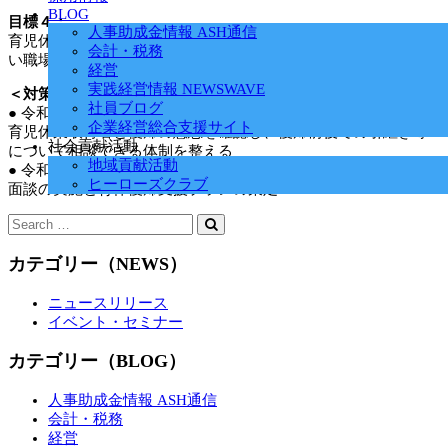
BLOG
目標４：
人事助成金情報 ASH通信
育児休業等を取得した女性従業員が就業を継続し、復帰しやす
会計・税務
い職場環境を整えるための取り組みを行う。
経営
実践経営情報 NEWSWAVE
＜対策＞
社員ブログ
● 令和2年4月～
企業経営総合支援サイト
育児休業取得者と復帰の意思を確認し、復帰前後での引継ぎ等
社会貢献活動
について相談できる体制を整える
地域貢献活動
● 令和2年4月～
ヒーローズクラブ
面談の実施と育休復帰支援プランの策定
カテゴリー（NEWS）
ニュースリリース
イベント・セミナー
カテゴリー（BLOG）
人事助成金情報 ASH通信
会計・税務
経営