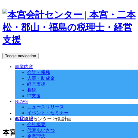
Toggle navigation
事業内容
会計・税務
人事・助成金
経営支援
相続
IT支援
NEWS
ニュースリリース
イベント・セミナー
ホーム
会社情報
本宮会計センター 行動計画
会社概要
代表あいさつ
本宮会計センター 行動計画
企業理念