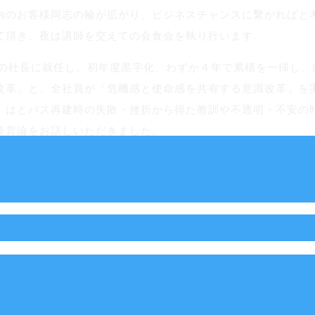
内のお客様同志の輪が拡がり、ビジネスチャンスに繋がればと
て頂き、夜は講師を交えての会食会を執り行います。
スの社長に就任し、初年度黒字化、わずか４年で累積を一掃し、
改革」と、全社員が「危機感と使命感を共有する意識改革」を
、はとバス再建時の失敗・挫折から得た教訓や不透明・不安の
経営論をお話しいただきました。
多くの気づきと学びの場となった」や「失敗から学んだ机上で
営方針の発表を行い、社員一同が計画の実行に向けて決意を新