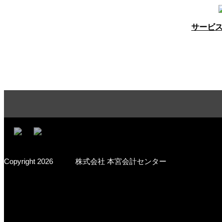
サービ
Copyright 2026 株式会社 本宮会計センター
MCS Group – Motomiya Consulting Station –
会計事務所を超えた専門サービス企業
株式会社 本宮会計センター