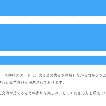
での祈願式を経て、郡山市内のホテルにて経営計画発表会が催
頂くための催し者や内定式も行われ、大変な盛り上がりをみせ
呈しております。経営計画書とは、今期弊社がどの様な計画の
様々な行動計画が記されているものです。発表会は弊社社員が
客様交流会です。プレー初心者の方からプロ級の腕前の方まで、
3コース同時スタートし、大自然の恵みを体感しながらゴルフを
さった豪華景品が用意されております。
も交流が持てると毎年参加を楽しみにしてくださる方も増えて