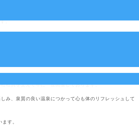
されます。
ます。
もと目標を達成していくか、各部署・部門が今期取組むべき重
その経営計画書を如何に実践しているかを発表する場でもあり
弊社社員を交えて年に一度開催しております。
楽しみ、泉質の良い温泉につかって心も体のリフレッシュして
います。