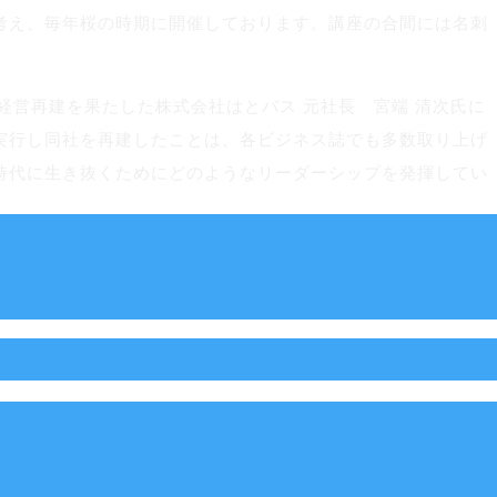
考え、毎年桜の時期に開催しております。講座の合間には名刺
経営再建を果たした株式会社はとバス 元社長 宮端 清次氏に
実行し同社を再建したことは、各ビジネス誌でも多数取り上げ
時代に生き抜くためにどのようなリーダーシップを発揮してい
はない経営論…大変ためになった」など大変好評でした。
たにする年に一度の大きなイベントです。