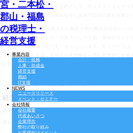
す。お客様の発展・向上を目的として、ＭＣＳコミュニティ
交換会、終了後には桜を眺めながら温泉で日頃の疲れを癒し
2017年は、東京都庁の役人から倒産寸前の株式会社はとバ
ご講演をいただきました。元役人らしからぬ「攻めのコスト
られ、知名度の高い方でもいらっしゃいます。セミナーでは
事業内容
く必要があるかなど、宮端氏が実体験から得た実践的な企業
会計・税務
お客様からは「企業を再生させた社長に学ぶ『経営論』は、
人事・助成金
経営支援
相続
IT支援
NEWS
ニュースリリース
経営計画発表会
イベント・セミナー
会社情報
会社概要
代表あいさつ
企業理念
期首にお客様をはじめ金融機関様などをお招きし、今期の経
弊社の取り組み
お客様向けイベント