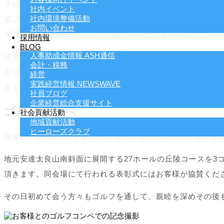
早朝より創業者の墓参りを全社員で行い、地元安達太良神社
社内イベント
社内環境整備活動
第1部は厳粛な雰囲気の中、経営方針の発表を行います。
お問い合わせ
第2部は社員表彰とともに、お越し頂いたお客様に楽しんで
採用情報
BLOG
人事助成金情報 ASH通信
経営計画発表会では出席頂いた皆様へ弊社の経営計画書を進
会計・税務
点項目、働きやすい職場環境を作るためのルールに至るまで
経営
実践経営情報 NEWSWAVE
ます。
社員ブログ
企業経営総合支援サイト
ゴルフコンペ
社会貢献活動
地域貢献活動
ヒーローズクラブ
毎年100名前後の方が参加される、大変好評頂いているお
地元安達太良山南斜面に展開する27ホールの丘陵コースを
頂きます。同会場にて行われる表彰式にはお客様が協賛くだ
その日初めて会う方々もゴルフを通して、親睦を深めその後