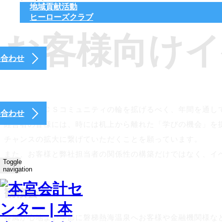
地域貢献活動
ヒーローズクラブ
お客様向けイ
い合わせ
弊社ではＭＣＳコミュニティの輪を拡げるべく、年間を通し
い合わせ
経営者の皆様には、時には机上から離れた「学びの機会」を
チャンス
の拡大に繋げていただくことを願っています。
また、お客様と弊社担当者の関係性の構築だけではなく、イ
Toggle
す。
navigation
観桜会
春風が心地よい季節に磐梯熱海温泉へお客様や金融機関様な