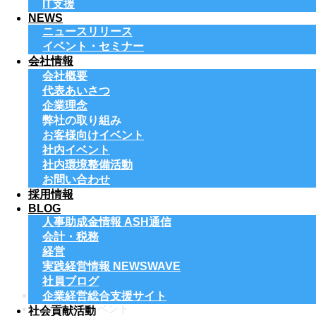
IT支援
NEWS
ニュースリリース
イベント・セミナー
会社情報
会社概要
代表あいさつ
企業理念
弊社の取り組み
お客様向けイベント
社内イベント
社内環境整備活動
お問い合わせ
採用情報
BLOG
人事助成金情報 ASH通信
会計・税務
経営
実践経営情報 NEWSWAVE
社員ブログ
ホーム
企業経営総合支援サイト
お客様向けイベント
社会貢献活動