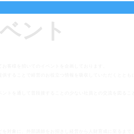
ベント
てお客
様を招いてのイベントを企画しております。
提供す
ることで経営のお役立つ情報を吸収していただくととも
ベントを
通して普段接することの少ない社員との交流を図るこ
どを対象に、外部講師をお招きし経営から人財育成に至るまで