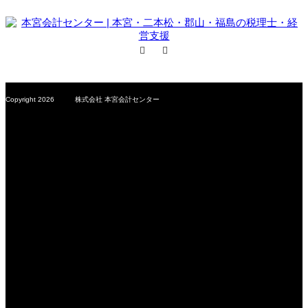
Facebook
RSS
Copyright 2026 株式会社 本宮会計センター
MCS Group – Motomiya Consulting Station –
会計事務所を超えた専門サービス企業
株式会社 本宮会計センター
〒969-1169
福島県本宮市本宮字小原田200-2
TEL：0243-33-5535
FAX：0243-33-4467
鈴木正人税理士・行政書士事務所 | 安藤隆幸社会保険労務
士事務所 | 株式会社 ヴィジョン・ナビゲート | 有限会