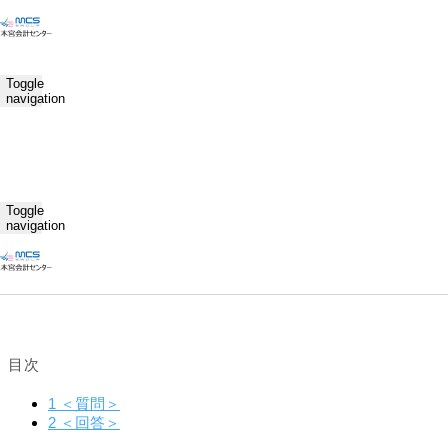
ホーム
人事助成金情報 ASH通信
Toggle
社労士がズバッ！職場のＱ＆Ａ【自発的な長時間労働について教えて
navigation
ください】
2023.11.7
人事助成金情報 ASH通信
mcs
社労士がズバッ！職場のＱ＆Ａ【自発的な長時間労働
Toggle
について教えてください】
navigation
Save
目次
1
＜質問＞
2
＜回答＞