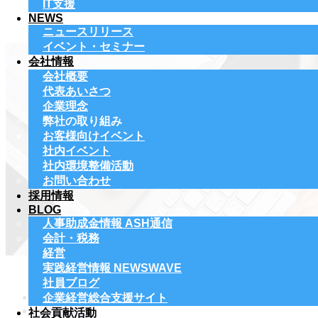
IT支援
NEWS
ニュースリリース
イベント・セミナー
会社情報
会社概要
代表あいさつ
企業理念
弊社の取り組み
お客様向けイベント
社内イベント
社内環境整備活動
お問い合わせ
採用情報
BLOG
人事助成金情報 ASH通信
会計・税務
経営
実践経営情報 NEWSWAVE
社員ブログ
ホーム
企業経営総合支援サイト
社員ブログ
社会貢献活動