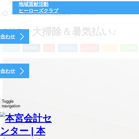
8/10 大掃除＆暑気払い♪
地域貢献活動
ヒーローズクラブ
2019.08.20
社員ブログ
mcs
8/10 大掃除＆暑気払い♪
い合わせ
Tweet
Share
+1
Hatena
Pocket
RSS
feedly
い合わせ
Toggle
navigation