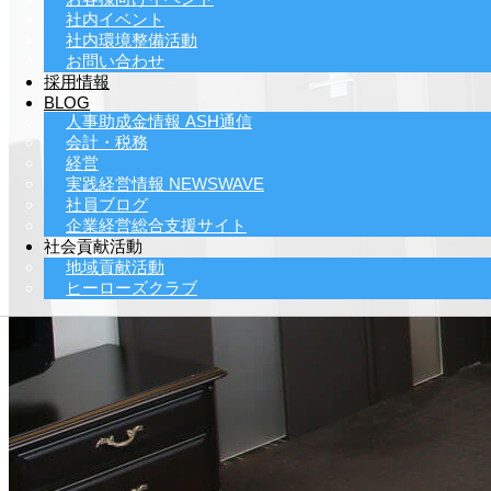
社内イベント
社内環境整備活動
お問い合わせ
採用情報
BLOG
人事助成金情報 ASH通信
会計・税務
経営
実践経営情報 NEWSWAVE
社員ブログ
企業経営総合支援サイト
社会貢献活動
地域貢献活動
ヒーローズクラブ