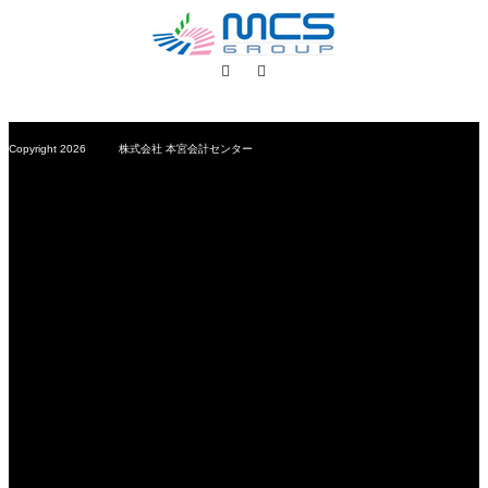
Facebook
RSS
Copyright 2026 株式会社 本宮会計センター
MCS Group – Motomiya Consulting Station –
会計事務所を超えた専門サービス企業
株式会社 本宮会計センター
〒969-1169
福島県本宮市本宮字小原田200-2
TEL：0243-33-5535
FAX：0243-33-4467
鈴木正人税理士・行政書士事務所 | 安藤隆幸社会保険労務
士事務所 | 株式会社 ヴィジョン・ナビゲート | 有限会
社 エーアイティ研究所 | 一般社団法人 ふくしま相続FP