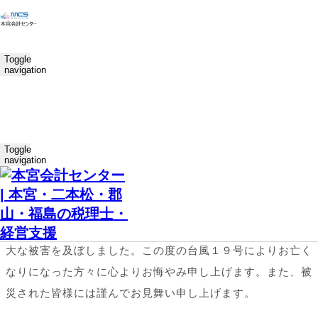
ホーム
経営
Toggle
災害時に会社がとるべき対応
navigation
2019.10.19
経営
mcs
災害時に会社がとるべき対応
Toggle
Save
navigation
2019年10月12日の「台風第19号」が東日本や東北地方に甚
大な被害を及ぼしました。この度の台風１９号によりお亡く
なりになった方々に心よりお悔やみ申し上げます。また、被
災された皆様には謹んでお見舞い申し上げます。