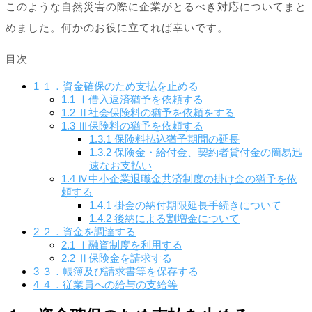
このような自然災害の際に企業がとるべき対応についてまと
めました。何かのお役に立てれば幸いです。
目次
1
１．資金確保のため支払を止める
1.1
Ⅰ借入返済猶予を依頼する
1.2
Ⅱ社会保険料の猶予を依頼をする
1.3
Ⅲ保険料の猶予を依頼する
1.3.1
保険料払込猶予期間の延長
1.3.2
保険金・給付金、契約者貸付金の簡易迅
速なお支払い
1.4
Ⅳ中小企業退職金共済制度の掛け金の猶予を依
頼する
1.4.1
掛金の納付期限延長手続きについて
1.4.2
後納による割増金について
2
２．資金を調達する
2.1
Ⅰ融資制度を利用する
2.2
Ⅱ保険金を請求する
3
３．帳簿及び請求書等を保存する
4
４．従業員への給与の支給等