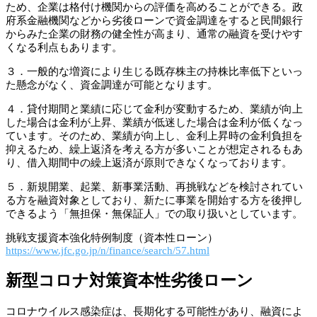
ため、企業は格付け機関からの評価を高めることができる。政
府系金融機関などから劣後ローンで資金調達をすると民間銀行
からみた企業の財務の健全性が高まり、通常の融資を受けやす
くなる利点もあります。
３．一般的な増資により生じる既存株主の持株比率低下といっ
た懸念がなく、資金調達が可能となります。
４．貸付期間と業績に応じて金利が変動するため、業績が向上
した場合は金利が上昇、業績が低迷した場合は金利が低くなっ
ています。そのため、業績が向上し、金利上昇時の金利負担を
抑えるため、繰上返済を考える方が多いことが想定されるもあ
り、借入期間中の繰上返済が原則できなくなっております。
５．新規開業、起業、新事業活動、再挑戦などを検討されてい
る方を融資対象としており、新たに事業を開始する方を後押し
できるよう「無担保・無保証人」での取り扱いとしています。
挑戦支援資本強化特例制度（資本性ローン）
https://www.jfc.go.jp/n/finance/search/57.html
新型コロナ対策資本性劣後ローン
コロナウイルス感染症は、長期化する可能性があり、融資によ