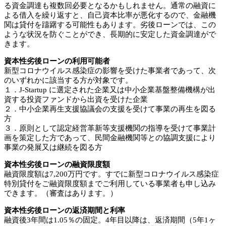
る資金調達も複数回必要となるかもしれません。通常の融資に
よる借入を繰り返すと、自己資本比率が悪化するので、金融機
関は貸付を躊躇する可能性もあります。劣後ローンでは、この
ような状況を防ぐことができ、長期的に安定した資金調達がで
きます。
資本性劣後ローンの利用可能者
新型コロナウイルス感染症の影響を受けた事業者であって、次
のいずれかに該当する方が対象です。
１．J-Startup に選定された企業又は中小企業基盤整備機構が出
資する投資ファンドから出資を受けた企業
２．中小企業再生支援協議会の支援を受けて事業の再生を図る
方
３．原則として認定経営革新等支援機関の指導を受けて事業計
画を策定した方であって、民間金融機関等との協調支援により
事業の発展又は継続を図る方
資本性劣後ローンの融資限度額
融資限度額は7,200万円です。すでに新型コロナウイルス感染症
特別貸付をご融資限度額までご利用している事業者も申し込み
できます。（審査はあります。）
資本性劣後ローンの返済期間と利率
融資後3年間は1.05％の固定。4年目以降は、返済期間（5年1ヶ