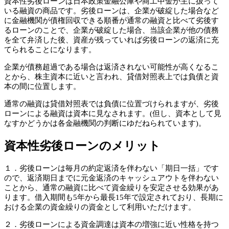
資本性劣後ローンは日本政策金融公庫や商工中金が主に扱って
いる融資の商品です。劣後ローンは、企業が破綻した場合など
に金融機関が債権回収できる順番が通常の融資と比べて劣後す
るローンのことで、企業が破綻した場合、当該企業が他の債務
を全て弁済した後、資産が残っていれば劣後ローンの返済に充
てられることになります。
企業が債務超過である場合は返済されない可能性が高くなるこ
とから、株主資本に近いと言われ、貸借対照表上では負債と資
本の間に位置します。
通常の融資は貸借対照表では負債に位置づけられますが、劣後
ローンによる融資は資本に見なされます。(但し、資本として見
なすかどうかは各金融機関の判断にゆだねられています)。
資本性劣後ローンのメリット
１．劣後ローンは毎月の約定返済を伴わない「期日一括」です
ので、返済期日までに元金返済のキャッシュアウトを伴わない
ことから、通常の融資に比べて資金繰りを安定させる効果があ
ります。借入期間も5年から最長15年で設定されており、長期に
おける企業の資金繰りの資金として利用いただけます。
２．劣後ローンによる資金調達は資本の増強に近い性格を持つ