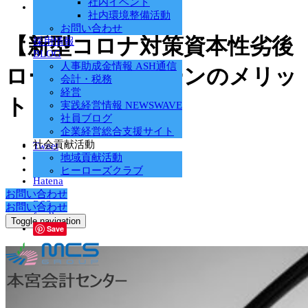
社内イベント
mcs
社内環境整備活動
お問い合わせ
【新型コロナ対策資本性劣後
採用情報
BLOG
人事助成金情報 ASH通信
ローン】劣後ローンのメリッ
会計・税務
経営
ト
実践経営情報 NEWSWAVE
社員ブログ
企業経営総合支援サイト
社会貢献活動
Tweet
Share
地域貢献活動
+1
ヒーローズクラブ
Hatena
Pocket
お問い合わせ
RSS
お問い合わせ
feedly
Toggle navigation
Save