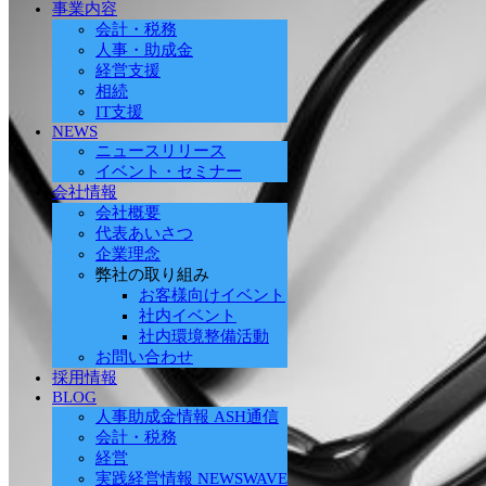
事業内容
会計・税務
人事・助成金
経営支援
相続
IT支援
NEWS
ニュースリリース
イベント・セミナー
会社情報
会社概要
代表あいさつ
企業理念
弊社の取り組み
お客様向けイベント
社内イベント
社内環境整備活動
お問い合わせ
採用情報
BLOG
人事助成金情報 ASH通信
会計・税務
経営
実践経営情報 NEWSWAVE