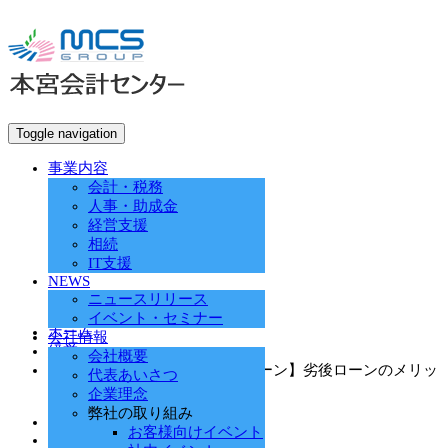
Toggle navigation
事業内容
会計・税務
人事・助成金
経営支援
相続
IT支援
NEWS
ニュースリリース
イベント・セミナー
ホーム
会社情報
経営
会社概要
【新型コロナ対策資本性劣後ローン】劣後ローンのメリッ
代表あいさつ
ト
企業理念
弊社の取り組み
2020.08.3
お客様向けイベント
経営