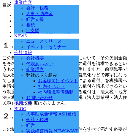
事業内容
目次
会計・税務
人事・助成金
1
１．制度の概要
経営支援
2
２．適用要件
相続
3
３．還付金額の計算方法
IT支援
4
４．利用できる法人枠の拡大
NEWS
ニュースリリース
１．制度の概要
イベント・セミナー
会社情報
この制度は、青色欠損金が生じた場合において、その欠損金額
会社概要
をその前事業年度に繰戻して法人税額の還付を請求できるとい
代表あいさつ
うものです。もう少しわかりやすく説明しますと、前期黒字で
企業理念
法人税を納付していた法人が、今期経営悪化などで赤字になっ
弊社の取り組み
てしまった場合に、「欠損金の繰戻しによる還付」を税務署へ
お客様向けイベント
申請することで前期に納付した法人税の還付を請求できるとい
社内イベント
う制度です。この欠損金の繰戻しによる還付は、法人税・地方
社内環境整備活動
法人税に適用される制度であり、地方税（法人事業税・法人住
お問い合わせ
民税）にこの制度はありません。
採用情報
BLOG
人事助成金情報 ASH通信
２．適用要件
会計・税務
経営
この制度を適用するには次の３つの要件をすべて満たす必要が
実践経営情報 NEWSWAVE