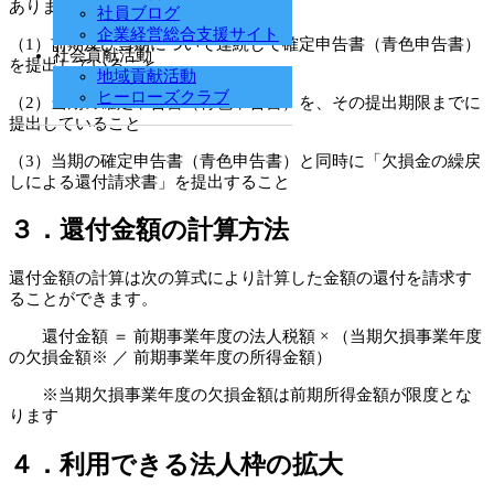
あります。
社員ブログ
企業経営総合支援サイト
（1）前期及び当期について連続して確定申告書（青色申告書）
社会貢献活動
を提出していること
地域貢献活動
ヒーローズクラブ
（2）当期の確定申告書（青色申告書）を、その提出期限までに
提出していること
（3）当期の確定申告書（青色申告書）と同時に「欠損金の繰戻
しによる還付請求書」を提出すること
３．還付金額の計算方法
還付金額の計算は次の算式により計算した金額の還付を請求す
ることができます。
還付金額 ＝ 前期事業年度の法人税額 × （当期欠損事業年度
の欠損金額※ ／ 前期事業年度の所得金額）
※当期欠損事業年度の欠損金額は前期所得金額が限度とな
ります
４．利用できる法人枠の拡大