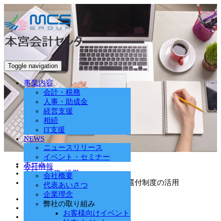
Toggle navigation
事業内容
会計・税務
人事・助成金
経営支援
相続
IT支援
NEWS
ニュースリリース
イベント・セミナー
ホーム
会社情報
会計・税務
,
経営
会社概要
業績が赤字に転じた場合の繰戻還付制度の活用
代表あいさつ
企業理念
2020.11.16
弊社の取り組み
会計・税務
、
経営
お客様向けイベント
mcs