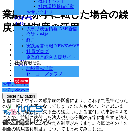
社内イベント
社内環境整備活動
業績が赤字に転じた場合の繰
お問い合わせ
採用情報
BLOG
戻還付制度の活用
人事助成金情報 ASH通信
会計・税務
経営
Tweet
実践経営情報 NEWSWAVE
Share
社員ブログ
+1
企業経営総合支援サイト
Hatena
社会貢献活動
Pocket
地域貢献活動
RSS
ヒーローズクラブ
feedly
Save
お問い合わせ
お問い合わせ
Toggle navigation
新型コロナウイルス感染症の影響により、これまで黒字だった
のが一転して赤字になってしまった法人も多いことと思いま
す。そんな場合に「欠損金の繰戻しによる還付」の申請をする
ことで、前期に納付した法人税から今期の赤字に相当する法人
税の一部を還付してもらえる制度があります。今回はその「欠
損金の繰戻還付制度」についてまとめてみました。