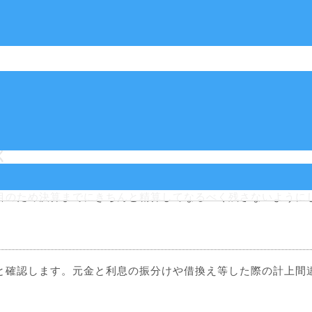
の在庫がどれだけあるか種類毎に数量を数え金額を計算しま
表（棚卸表）にします。
計上漏れがないか、修繕費や消耗品費等の中に資産となるも
く
のため決算までにきちんと精算してなるべく残さないように
確認します。元金と利息の振分けや借換え等した際の計上間