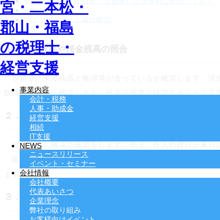
5
５．仮勘定（仮払金・立替金）は決算前に処理しておく
6
６．借入金
7
７．売上の計上漏れ確認
8
８．まとめ
１．現金残高や預金残高の照合
現預金が実際残高と帳簿等が合っているか確認します。現金
事業内容
取得し、帳簿と確認します。残高証明書で確認することで定
会計・税務
人事・助成金
２．売掛金・買掛金の残高確認
経営支援
相続
IT支援
相手先別に残高の確認をします。売上・仕入の締日が末日以外
NEWS
ニュースリリース
振込手数料や相殺分の計上漏れが無いか、必要に応じて相手
イベント・セミナー
会社情報
ます。
会社概要
代表あいさつ
３．棚卸
企業理念
弊社の取り組み
お客様向けイベント