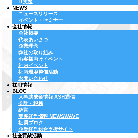
IT支援
NEWS
ニュースリリース
イベント・セミナー
会社情報
会社概要
代表あいさつ
企業理念
弊社の取り組み
お客様向けイベント
社内イベント
社内環境整備活動
お問い合わせ
採用情報
BLOG
人事助成金情報 ASH通信
会計・税務
経営
実践経営情報 NEWSWAVE
社員ブログ
ホーム
企業経営総合支援サイト
会計・税務
社会貢献活動