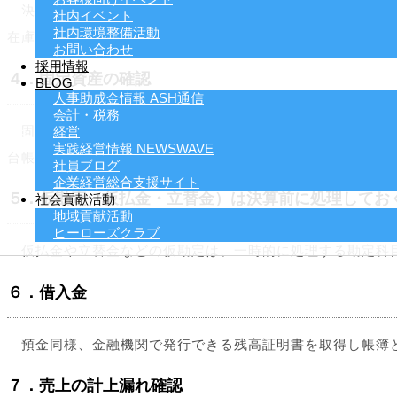
決算日に棚卸資産（商品・製品・原材料・仕掛品・貯蔵品）
社内イベント
社内環境整備活動
在庫になりますので注意が必要です。棚卸が終わったら一覧
お問い合わせ
採用情報
４．固定資産の確認
BLOG
人事助成金情報 ASH通信
会計・税務
固定資産台帳と実物の確認をします。新しく購入したものは
経営
実践経営情報 NEWSWAVE
台帳から除く処理を行います。
社員ブログ
企業経営総合支援サイト
５．仮勘定（仮払金・立替金）は決算前に処理してお
社会貢献活動
地域貢献活動
ヒーローズクラブ
仮払金や立替金などの仮勘定は、一時的に処理する勘定科目
６．借入金
預金同様、金融機関で発行できる残高証明書を取得し帳簿と
７．売上の計上漏れ確認