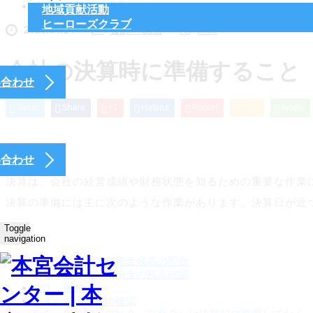
会社の決算時に準備すること
地域貢献活動
ヒーローズクラブ
2020.04.14
会計・税務
mcs
会社の決算時に準備すること
い合わせ
Tweet
Share
+1
Hatena
Pocket
RSS
feedly
い合わせ
決算は、会社の経営成績や財務状態を知るための重要な作業
決算の準備には主に次のような作業があります。決算日が近
Toggle
目次
navigation
1
１．現金残高や預金残高の照合
2
２．売掛金・買掛金の残高確認
3
３．棚卸
4
４．固定資産の確認