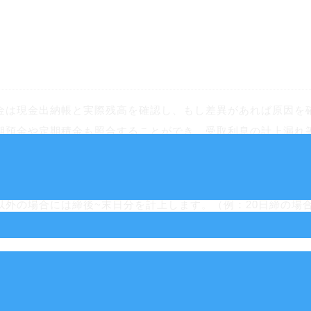
は現金出納帳と実際残高を確認し、もし差異があれば原因を
期預金や定期積金も照合することができ、受取利息の計上漏れ
の場合には締後~末日分を計上します。（例：20日締の場合
先に残高確認書を送付して確認をする等行います。また、貸