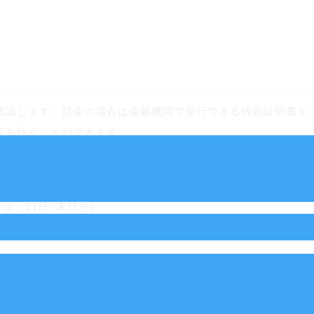
確認します。預金の場合は金融機関で発行できる残高証明書を
等を防ぐことができます。
は、21日~末日分）
倒れや不良債権（回収の見込みがないもの）がないかも確認し