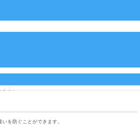
す。決算日間近に購入したもののうち、未使用分は棚卸として
のがないか確認します。また、売却・廃棄したものは証憑書類
します。
違いを防ぐことができます。