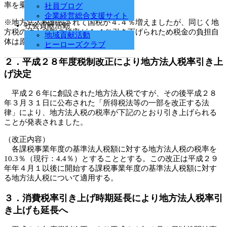
率を乗じた金額となっております。
社員ブログ
企業経営総合支援サイト
※地方法人税創設されて国税が４.４％増えましたが、同じく地
社会貢献活動
方税の法人税割の税率が４.４％引き下げられため税金の負担自
地域貢献活動
体は原則以前と変わりません。
ヒーローズクラブ
２．平成２８年度税制改正により地方法人税率引き上
げ決定
平成２６年に創設された地方法人税ですが、その後平成２８
年３月３１日に公布された「所得税法等の一部を改正する法
律」により、地方法人税の税率が下記のとおり引き上げられる
ことが発表されました。
（改正内容）
各課税事業年度の基準法人税額に対する地方法人税の税率を
10.3％（現行：4.4％）とすることとする。この改正は平成２９
年年４月１以後に開始する課税事業年度の基準法人税額に対す
る地方法人税について適用する。
３．消費税率引き上げ時期延長により地方法人税率引
き上げも延長へ