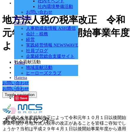
社内イベント
mcs
社内環境整備活動
お問い合わせ
地方法人税の税率改正 令和
採用情報
BLOG
人事助成金情報 ASH通信
元年10月1日以後開始事業年度
会計・税務
経営
より適用開始
実践経営情報 NEWSWAVE
社員ブログ
企業経営総合支援サイト
社会貢献活動
Tweet
Share
地域貢献活動
+1
ヒーローズクラブ
Hatena
Pocket
お問い合わせ
RSS
お問い合わせ
feedly
Toggle navigation
Save
平成２８年度税制改正によって令和元年１０月１日以後開始
事業年度から地方法人税率の改正があることを皆様ご存知でし
ょうか？当初は平成２９年４月１日以後開始事業年度から適用