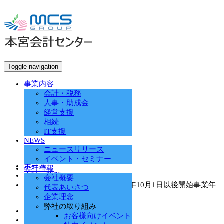
Toggle navigation
事業内容
会計・税務
人事・助成金
経営支援
相続
IT支援
NEWS
ニュースリリース
イベント・セミナー
ホーム
会社情報
会計・税務
会社概要
地方法人税の税率改正 令和元年10月1日以後開始事業年
代表あいさつ
度より適用開始
企業理念
弊社の取り組み
2020.03.24
お客様向けイベント
会計・税務