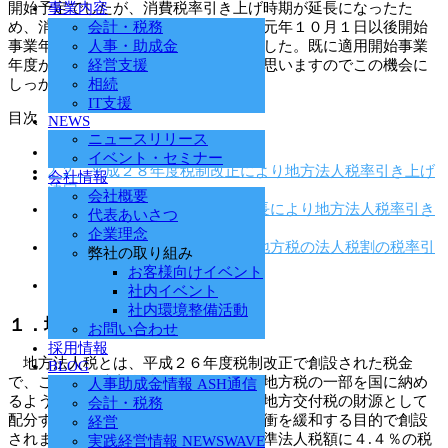
開始予定でしたが、消費税率引き上げ時期が延長になったた
事業内容
め、消費税率引き上げ時期と同じ令和元年１０月１日以後開始
会計・税務
事業年度から適用されることとなりました。既に適用開始事業
人事・助成金
年度がスタートしている企業もあると思いますのでこの機会に
経営支援
しっかり確認しておきましょう。
相続
IT支援
目次
NEWS
ニュースリリース
1
１．地方法人税とは
イベント・セミナー
2
２．平成２８年度税制改正により地方法人税率引き上げ
会社情報
決定
会社概要
3
３．消費税率引き上げ時期延長により地方法人税率引き
代表あいさつ
上げも延長へ
企業理念
4
４．地方法人税率引き上げと地方税の法人税割の税率引
弊社の取り組み
き下げ
お客様向けイベント
5
５．まとめ
社内イベント
社内環境整備活動
１．地方法人税とは
お問い合わせ
採用情報
地方法人税とは、平成２６年度税制改正で創設された税金
BLOG
で、これまで地方自治体に納めていた地方税の一部を国に納め
人事助成金情報 ASH通信
るよう転換し、国から各地方自治体に地方交付税の財源として
会計・税務
配分することによって地方財政の不均衝を緩和する目的で創設
経営
されました。地方法人税の額は課税標準法人税額に４.４％の税
実践経営情報 NEWSWAVE