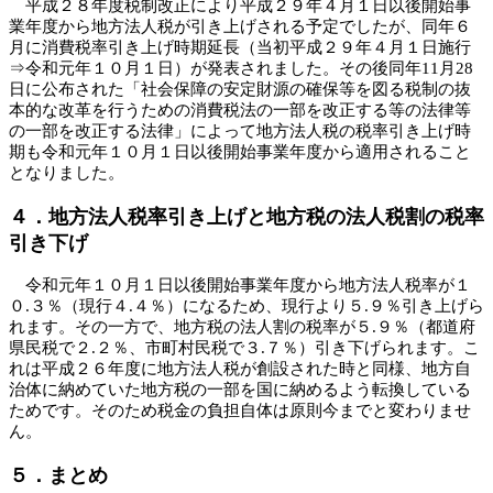
平成２８年度税制改正により平成２９年４月１日以後開始事
業年度から地方法人税が引き上げされる予定でしたが、同年６
月に消費税率引き上げ時期延長（当初平成２９年４月１日施行
⇒令和元年１０月１日）が発表されました。その後同年11月28
日に公布された「社会保障の安定財源の確保等を図る税制の抜
本的な改革を行うための消費税法の一部を改正する等の法律等
の一部を改正する法律」によって地方法人税の税率引き上げ時
期も令和元年１０月１日以後開始事業年度から適用されること
となりました。
４．地方法人税率引き上げと地方税の法人税割の税率
引き下げ
令和元年１０月１日以後開始事業年度から地方法人税率が１
０.３％（現行４.４％）になるため、現行より５.９％引き上げら
れます。その一方で、地方税の法人割の税率が５.９％（都道府
県民税で２.２％、市町村民税で３.７％）引き下げられます。こ
れは平成２６年度に地方法人税が創設された時と同様、地方自
治体に納めていた地方税の一部を国に納めるよう転換している
ためです。そのため税金の負担自体は原則今までと変わりませ
ん。
５．まとめ