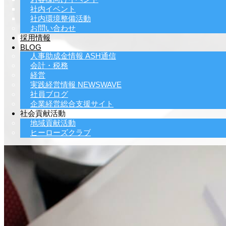
社内イベント
社内環境整備活動
お問い合わせ
採用情報
BLOG
人事助成金情報 ASH通信
会計・税務
経営
実践経営情報 NEWSWAVE
社員ブログ
企業経営総合支援サイト
社会貢献活動
地域貢献活動
ヒーローズクラブ