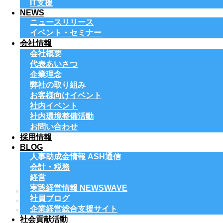
IT支援
NEWS
ニュースリリース
イベント・セミナー
会社情報
会社概要
代表あいさつ
企業理念
弊社の取り組み
お客様向けイベント
社内イベント
社内環境整備活動
お問い合わせ
採用情報
BLOG
人事助成金情報 ASH通信
会計・税務
経営
実践経営情報 NEWSWAVE
ホーム
社員ブログ
スタッフ
企業経営総合支援サイト
スタッフインタビュー03
社会貢献活動