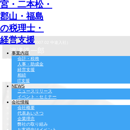
経営支援部（2007.02 中途入社）
渡邊浩一郎
事業内容
会計・税務
人事・助成金
経営支援
相続
IT支援
NEWS
ニュースリリース
イベント・セミナー
会社情報
会社概要
代表あいさつ
企業理念
弊社の取り組み
お客様向けイベント